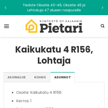
Skip
Tiedote Oksatie 43–49, Oksatie 46 ja
to
Lehtokuja 47 alueen naapureille
content
Kaikukatu 4 R156,
Lohtaja
ASUINALUE
KOHDE
ASUNNOT
Osoite: Kaikukatu 4 R156
Kerros: 1