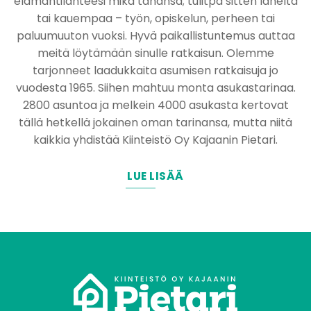
elämäntilanteesi mikä tahansa; tulitpa sitten läheltä
tai kauempaa – työn, opiskelun, perheen tai
paluumuuton vuoksi. Hyvä paikallistuntemus auttaa
meitä löytämään sinulle ratkaisun. Olemme
tarjonneet laadukkaita asumisen ratkaisuja jo
vuodesta 1965. Siihen mahtuu monta asukastarinaa.
2800 asuntoa ja melkein 4000 asukasta kertovat
tällä hetkellä jokainen oman tarinansa, mutta niitä
kaikkia yhdistää Kiinteistö Oy Kajaanin Pietari.
LUE LISÄÄ