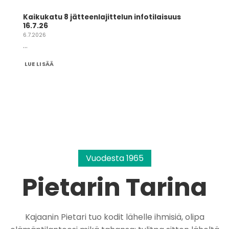
Kaikukatu 8 jätteenlajittelun infotilaisuus
16.7.26
6.7.2026
...
LUE LISÄÄ
Vuodesta 1965
Pietarin Tarina
Kajaanin Pietari tuo kodit lähelle ihmisiä, olipa