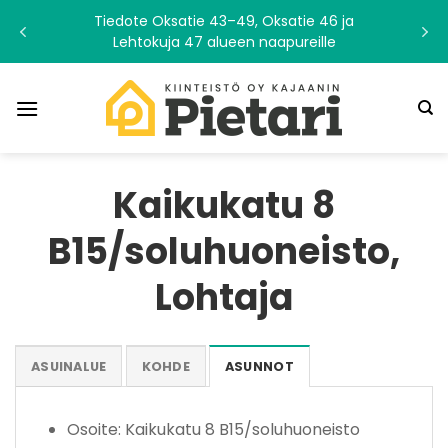
Skip
Tiedote Oksatie 43–49, Oksatie 46 ja
to
Lehtokuja 47 alueen naapureille
content
Kaikukatu 8
B15/soluhuoneisto,
Lohtaja
ASUINALUE
KOHDE
ASUNNOT
Osoite: Kaikukatu 8 B15/soluhuoneisto