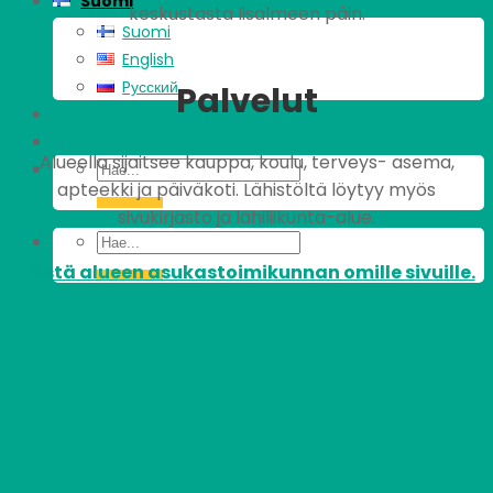
Suomi
keskustasta Iisalmeen päin.
Suomi
English
Pусский
Palvelut
Alueella sijaitsee kauppa, koulu, terveys- asema,
apteekki ja päiväkoti. Lähistöltä löytyy myös
sivukirjasto ja lähiliikunta-alue.
Tästä alueen asukastoimikunnan omille sivuille.