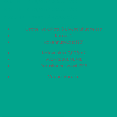
2
R160
1 H + TK
523,00 €/kk
45,50 m
2
R161
2 H + K
528,00 €/kk
48,50 m
2
R162
0 H + TK
473,00 €/kk
36,50 m
Osoite: Kaikukatu 8 B14/soluhuoneisto
Kerros: 2
Rakennusvuosi: 1981
Neliövuokra: 0,00/jm2
Vuokra: 285,00/kk
Peruskorjausvuosi: 1998
Vapaa: Varattu