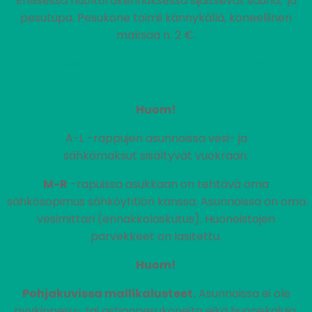
Erillisessä huoltorakennuksessa sijaitsevat sauna, ja
pesutupa. Pesukone toimii kännykällä, koneellinen
maksaa n. 2 €.
Vuokra sisältää nettiyhteyden, jonka nopeus on
100/10M.
Huom!
A-L -rappujen asunnoissa vesi- ja
sähkömaksut sisältyvät vuokraan.
M-R
-rapuissa asukkaan on tehtävä oma
sähkösopimus sähköyhtiön kanssa. Asunnoissa on oma
vesimittari (ennakkolaskutus). Huoneistojen
parvekkeet on lasitettu.
Huom!
Pohjakuvissa mallikalusteet.
Asunnoissa ei ole
pyykinpesu- tai astianpesukoneita eikä huonekaluja.