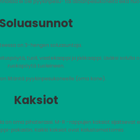
noissa ei ole pyykinpesu- tai astianpesukoneita eikä huo
Soluasunnot
teessa on 3-hengen soluasuntoja.
uspöytä, tuoli, vaatekaappi ja jääkaappi. Lisäksi solulla o
ruokapöytä tuoleineen.
on liitäntä pyykinpesukoneelle (oma kone).
Kaksiot
lla on oma pihaterassi. M-R -rappujen kaksiot sijaitsevat e
ppi-pakastin. Kaikki kaksiot ovat kalustamattomia.