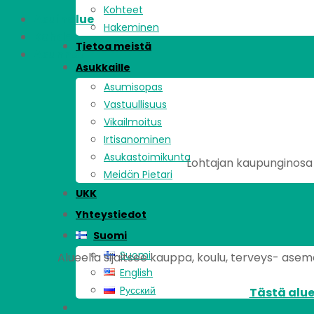
Kohteet
Asuinalue
Hakeminen
Kohde
Tietoa meistä
Asunnot
Asukkaille
Asumisopas
Vastuullisuus
Vikailmoitus
Irtisanominen
Asukastoimikunta
Lohtajan kaupunginosa s
Meidän Pietari
UKK
Yhteystiedot
Suomi
Suomi
Alueella sijaitsee kauppa, koulu, terveys- asema,
English
Pусский
Tästä alue