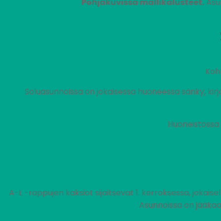
Pohjakuvissa mallikalusteet.
Asun
Koh
Soluasunnoissa on jokaisessa huoneessa sänky, kirjoit
Huoneistossa 
A-L -rappujen kaksiot sijaitsevat 1. kerroksessa, jokaise
Asunnoissa on jääkaa