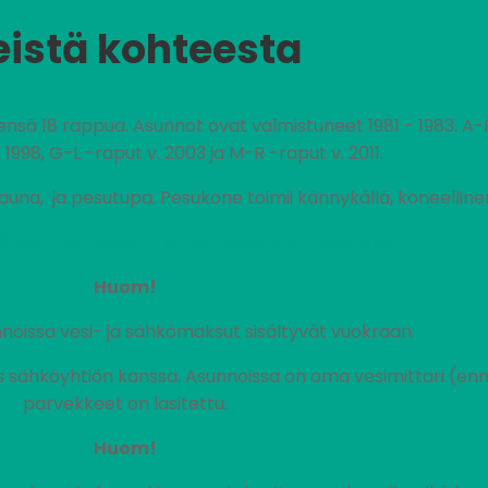
eistä kohteesta
ensä 18 rappua. Asunnot ovat valmistuneet 1981 - 1983. A
 1998, G-L -raput v. 2003 ja M-R -raput v. 2011.
sauna, ja pesutupa. Pesukone toimii kännykällä, koneellin
ä nettiyhteyden, jonka nopeus on 100/10M.
Huom!
noissa vesi- ja sähkömaksut sisältyvät vuokraan.
ähköyhtiön kanssa. Asunnoissa on oma vesimittari (enn
parvekkeet on lasitettu.
Huom!