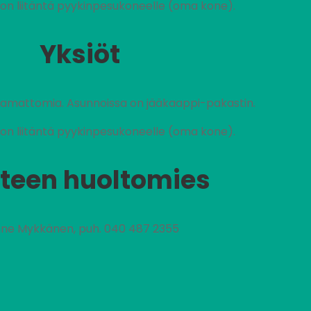
on liitäntä pyykinpesukoneelle (oma kone).
Yksiöt
stamattomia. Asunnoissa on jääkaappi-pakastin.
on liitäntä pyykinpesukoneelle (oma kone).
teen huoltomies
ne Mykkänen, puh. 040 487 2355