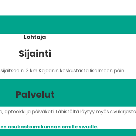
Lohtaja
Sijainti
ijaitsee n. 3 km Kajaanin keskustasta Iisalmeen päin.
Palvelut
 apteekki ja päiväkoti. Lähistöltä löytyy myös sivukirjasto 
en asukastoimikunnan omille sivuille.