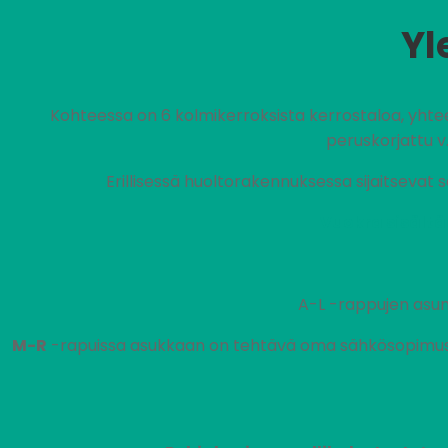
Yl
Kohteessa on 6 kolmikerroksista kerrostaloa, yhte
peruskorjattu v.
Erillisessä huoltorakennuksessa sijaitsevat 
Vuokra sisältä
A-L -rappujen asun
M-R
-rapuissa asukkaan on tehtävä oma sähkösopimus s