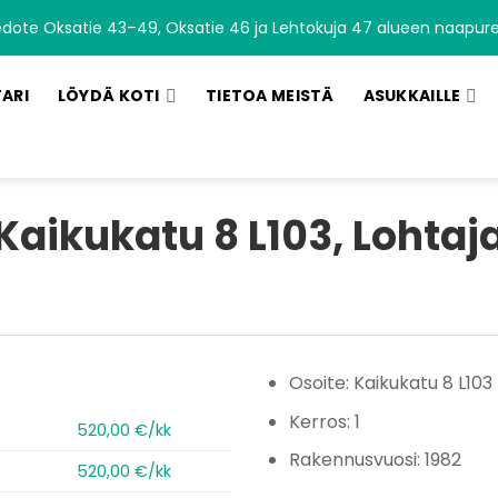
edote Oksatie 43–49, Oksatie 46 ja Lehtokuja 47 alueen naapurei
TARI
LÖYDÄ KOTI
TIETOA MEISTÄ
ASUKKAILLE
Kaikukatu 8 L103, Lohtaj
Osoite: Kaikukatu 8 L103
Kerros: 1
520,00 €/kk
Rakennusvuosi: 1982
520,00 €/kk