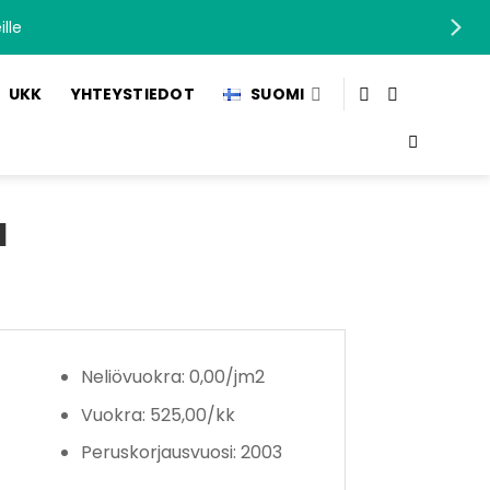
lle
UKK
YHTEYSTIEDOT
SUOMI
a
Neliövuokra: 0,00/jm2
Vuokra: 525,00/kk
Peruskorjausvuosi: 2003