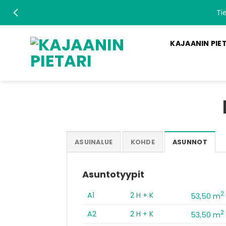
Skip
Ti
to
content
KAJAANIN PIE
ASUINALUE
KOHDE
ASUNNOT
Asuntotyypit
2
A1
2 H + K
53,50 m
2
A2
2 H + K
53,50 m