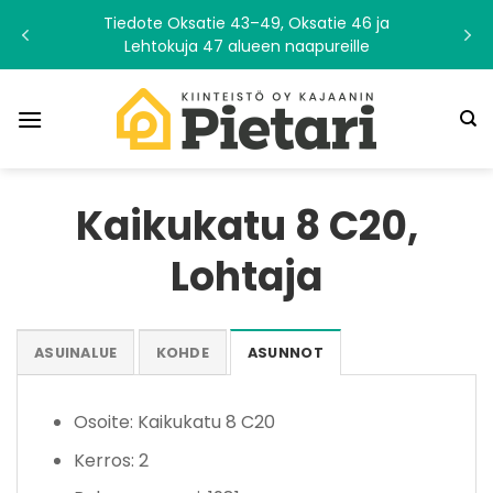
Skip
Tiedote Oksatie 43–49, Oksatie 46 ja
to
Lehtokuja 47 alueen naapureille
content
Kaikukatu 8 C20,
Lohtaja
ASUINALUE
KOHDE
ASUNNOT
Osoite: Kaikukatu 8 C20
Kerros: 2