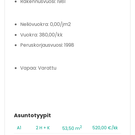
Rakennusvuosi: 1981
Neliövuokra: 0,00/jm2
Vuokra: 380,00/kk
Peruskorjausvuosi: 1998
Vapaa: Varattu
Asuntotyypit
2
A1
2 H + K
520,00 €/kk
53,50 m