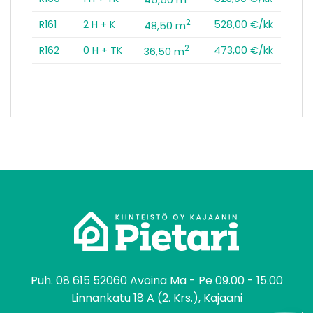
2
R161
2 H + K
528,00 €/kk
48,50 m
2
R162
0 H + TK
473,00 €/kk
36,50 m
tomo
Puh.
08 615 52060
Avoina Ma - Pe 09.00 - 15.00
Linnankatu 18 A (2. Krs.), Kajaani