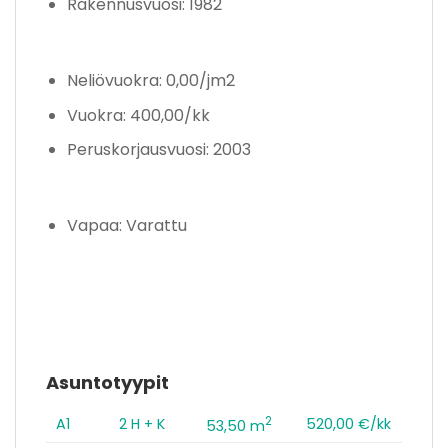
Rakennusvuosi: 1982
Neliövuokra: 0,00/jm2
Vuokra: 400,00/kk
Peruskorjausvuosi: 2003
Vapaa: Varattu
Asuntotyypit
2
A1
2 H + K
520,00 €/kk
53,50 m