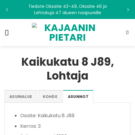
Skip
Tiedote Oksatie 43–49, Oksatie 46 ja
to
Lehtokuja 47 alueen naapureille
content
Kaikukatu 8 J89,
Lohtaja
ASUINALUE
KOHDE
ASUNNOT
Osoite: Kaikukatu 8 J89
Kerros: 3