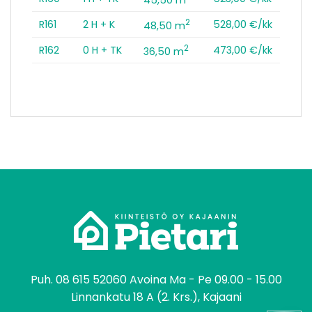
2
R161
2 H + K
528,00 €/kk
48,50 m
2
R162
0 H + TK
473,00 €/kk
36,50 m
tomo
Puh.
08 615 52060
Avoina Ma - Pe 09.00 - 15.00
Linnankatu 18 A (2. Krs.), Kajaani