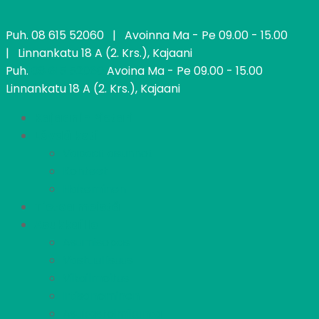
Puh.
08 615 52060
| Avoinna Ma - Pe 09.00 - 15.00
| Linnankatu 18 A (2. Krs.), Kajaani
Puh.
08 615 52060
Avoina Ma - Pe 09.00 - 15.00
Linnankatu 18 A (2. Krs.), Kajaani
Kajaanin Pietari
Löydä koti
Vapaat asunnot
Kohteet
Hakeminen
Tietoa meistä
Asukkaille
Asumisopas
Vastuullisuus
Vikailmoitus
Irtisanominen
Asukastoimikunta