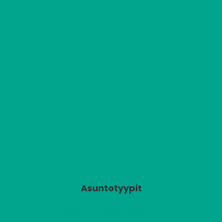
Asuntotyypit
2
A1
2 H + K
520,00 €/kk
53,50 m