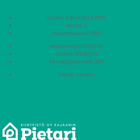
2
R162
0 H + TK
473,00 €/kk
36,50 m
Osoite: Kaikukatu 8 P145
Kerros: 3
Rakennusvuosi: 1983
Neliövuokra: 0,00/jm2
Vuokra: 518,00/kk
Peruskorjausvuosi: 2011
Vapaa: Varattu