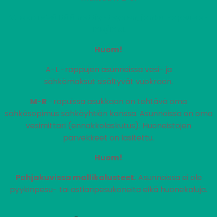
Vuokra sisältää nettiyhteyden, jonka nopeus on
100/10M.
Huom!
A-L -rappujen asunnoissa vesi- ja
sähkömaksut sisältyvät vuokraan.
M-R
-rapuissa asukkaan on tehtävä oma
sähkösopimus sähköyhtiön kanssa. Asunnoissa on oma
vesimittari (ennakkolaskutus). Huoneistojen
parvekkeet on lasitettu.
Huom!
Pohjakuvissa mallikalusteet.
Asunnoissa ei ole
pyykinpesu- tai astianpesukoneita eikä huonekaluja.