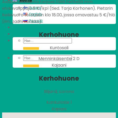
Suomi
Asukastoimikunta tarjoaa tällä hetkellä mm.
Suomi
elokuvalippuja 6 €/kpl (tied. Tarja Korhonen). Pietarin
English
keilavuoro torstaisin klo 18.00, jossa omavastuu 5 €/hlö
Pусский
(ilm. Jaani Rönkkö).
Kerhohuone
Kuntosali
Menninkäisentie 2 D
Kajaani
Kerhohuone
Biljardi, corona
Kankurintie 1
Kajaani