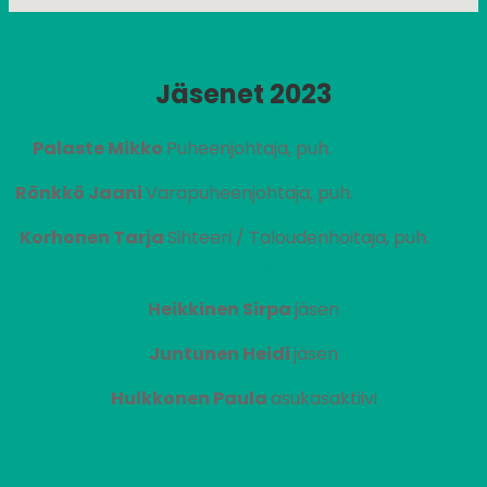
Jäsenet 2023
Palaste Mikko
Puheenjohtaja, puh.
050 384 5864
Rönkkö Jaani
Varapuheenjohtaja, puh.
050 588 3720
Korhonen Tarja
Sihteeri / Taloudenhoitaja, puh.
045
6522 138
Heikkinen Sirpa
jäsen
Juntunen Heidi
jäsen
Hulkkonen Paula
asukasaktiivi