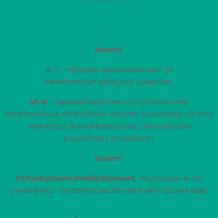
Vuokra sisältää nettiyhteyden, jonka nopeus on
100/10M.
Huom!
A-L -rappujen asunnoissa vesi- ja
sähkömaksut sisältyvät vuokraan.
M-R
-rapuissa asukkaan on tehtävä oma
sähkösopimus sähköyhtiön kanssa. Asunnoissa on oma
vesimittari (ennakkolaskutus). Huoneistojen
parvekkeet on lasitettu.
Huom!
Pohjakuvissa mallikalusteet.
Asunnoissa ei ole
pyykinpesu- tai astianpesukoneita eikä huonekaluja.