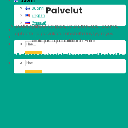
Suomi
Palvelut
Suomi
English
Pусский
Alueella sijaitsee kauppa, koulu, terveys- asema,
apteekki ja päiväkoti. Lähistöltä löytyy myös
sivukirjasto ja lähiliikunta-alue.
Tästä alueen asukastoimikunnan omille sivuille.