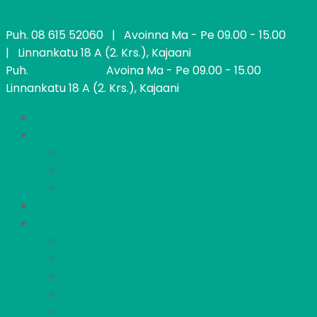
Puh.
08 615 52060
| Avoinna Ma - Pe 09.00 - 15.00
| Linnankatu 18 A (2. Krs.), Kajaani
Puh.
08 615 52060
Avoina Ma - Pe 09.00 - 15.00
Linnankatu 18 A (2. Krs.), Kajaani
Kajaanin Pietari
Löydä koti
Vapaat asunnot
Kohteet
Hakeminen
Tietoa meistä
Asukkaille
Asumisopas
Vastuullisuus
Vikailmoitus
Irtisanominen
Asukastoimikunta