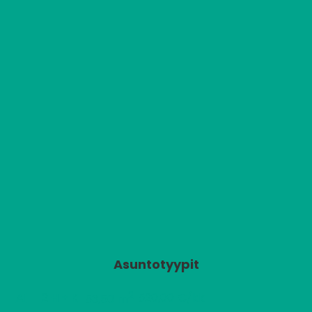
Asuntotyypit
2
A1
2 H + K
520,00 €/kk
53,50 m