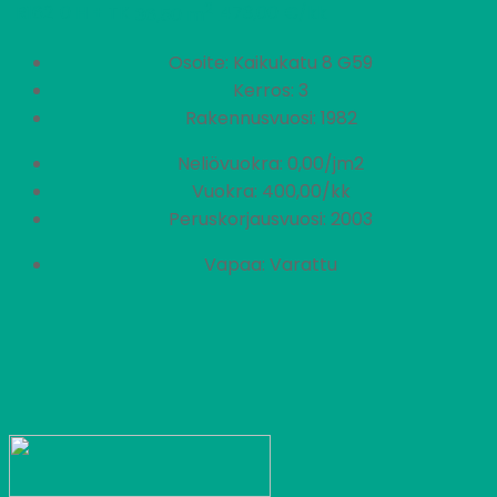
2
R162
0 H + TK
473,00 €/kk
36,50 m
Osoite: Kaikukatu 8 G59
Kerros: 3
Rakennusvuosi: 1982
Neliövuokra: 0,00/jm2
Vuokra: 400,00/kk
Peruskorjausvuosi: 2003
Vapaa: Varattu