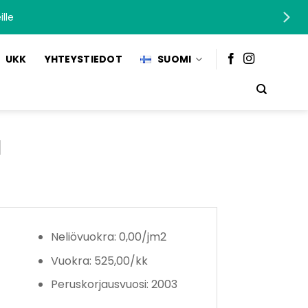
lle
UKK
YHTEYSTIEDOT
SUOMI
a
Neliövuokra: 0,00/jm2
Vuokra: 525,00/kk
Peruskorjausvuosi: 2003