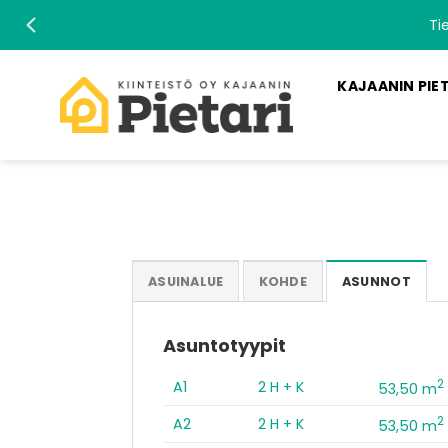
Skip
Ti
to
content
KAJAANIN PIE
ASUINALUE
KOHDE
ASUNNOT
Asuntotyypit
2
A1
2 H + K
53,50 m
2
A2
2 H + K
53,50 m