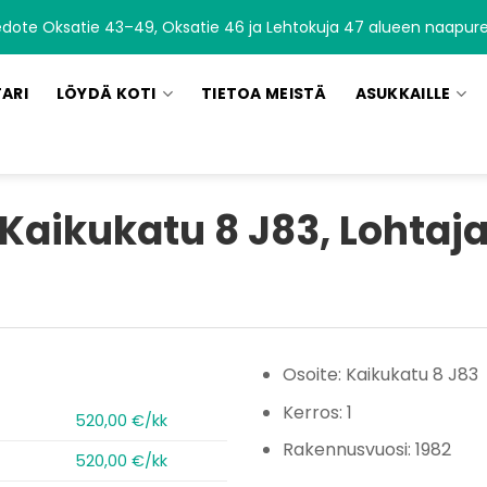
edote Oksatie 43–49, Oksatie 46 ja Lehtokuja 47 alueen naapurei
TARI
LÖYDÄ KOTI
TIETOA MEISTÄ
ASUKKAILLE
Kaikukatu 8 J83, Lohtaj
Osoite: Kaikukatu 8 J83
Kerros: 1
520,00 €/kk
Rakennusvuosi: 1982
520,00 €/kk