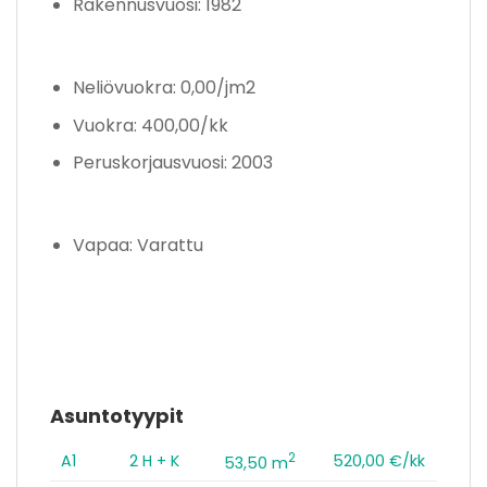
Rakennusvuosi: 1982
Neliövuokra: 0,00/jm2
Vuokra: 400,00/kk
Peruskorjausvuosi: 2003
Vapaa: Varattu
Asuntotyypit
2
A1
2 H + K
520,00 €/kk
53,50 m