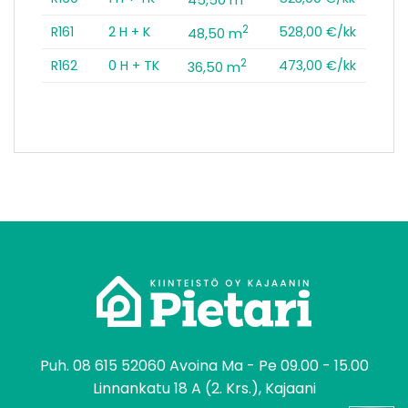
2
R161
2 H + K
528,00 €/kk
48,50 m
2
R162
0 H + TK
473,00 €/kk
36,50 m
tomo
Puh.
08 615 52060
Avoina Ma - Pe 09.00 - 15.00
Linnankatu 18 A (2. Krs.), Kajaani