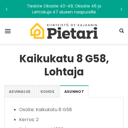
Skip
Tiedote Oksatie 43–49, Oksatie 46 ja
to
Lehtokuja 47 alueen naapureille
content
Kaikukatu 8 G58,
Lohtaja
ASUINALUE
KOHDE
ASUNNOT
Osoite: Kaikukatu 8 G58
Kerros: 2