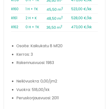
R159
0 H + TK
473,00 €/kk
36,50 m
2
R160
1 H + TK
523,00 €/kk
45,50 m
2
R161
2 H + K
528,00 €/kk
48,50 m
2
R162
0 H + TK
473,00 €/kk
36,50 m
Osoite: Kaikukatu 8 M120
Kerros: 3
Rakennusvuosi: 1983
Neliövuokra: 0,00/jm2
Vuokra: 518,00/kk
Peruskorjausvuosi: 2011