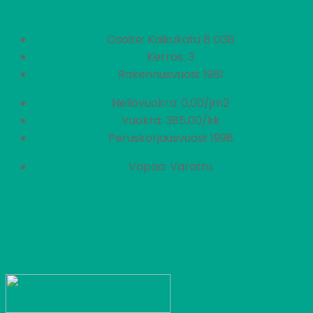
2
R162
0 H + TK
473,00 €/kk
36,50 m
Osoite: Kaikukatu 8 D36
Kerros: 3
Rakennusvuosi: 1981
Neliövuokra: 0,00/jm2
Vuokra: 385,00/kk
Peruskorjausvuosi: 1998
Vapaa: Varattu