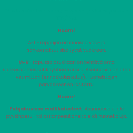
Vuokra sisältää nettiyhteyden, jonka nopeus on
100/10M.
Huom!
A-L -rappujen asunnoissa vesi- ja
sähkömaksut sisältyvät vuokraan.
M-R
-rapuissa asukkaan on tehtävä oma
sähkösopimus sähköyhtiön kanssa. Asunnoissa on oma
vesimittari (ennakkolaskutus). Huoneistojen
parvekkeet on lasitettu.
Huom!
Pohjakuvissa mallikalusteet.
Asunnoissa ei ole
pyykinpesu- tai astianpesukoneita eikä huonekaluja.