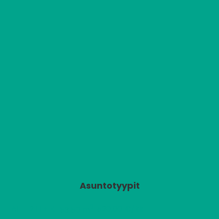
Asuntotyypit
2
A1
2 H + K
520,00 €/kk
53,50 m