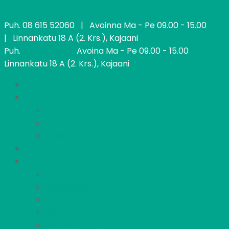
Puh.
08 615 52060
| Avoinna Ma - Pe 09.00 - 15.00
| Linnankatu 18 A (2. Krs.), Kajaani
Puh.
08 615 52060
Avoina Ma - Pe 09.00 - 15.00
Linnankatu 18 A (2. Krs.), Kajaani
Kajaanin Pietari
Löydä koti
Vapaat asunnot
Kohteet
Hakeminen
Tietoa meistä
Asukkaille
Asumisopas
Vastuullisuus
Vikailmoitus
Irtisanominen
Asukastoimikunta