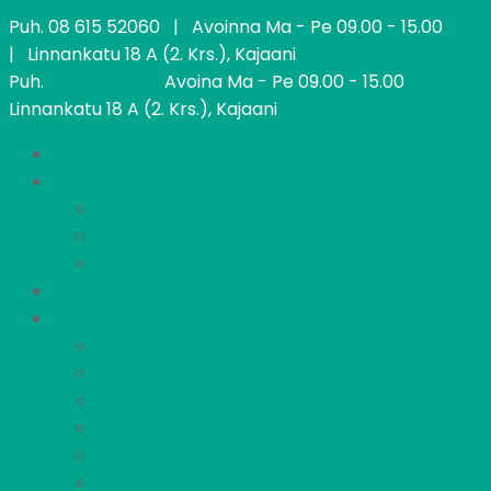
Puh.
08 615 52060
| Avoinna Ma - Pe 09.00 - 15.00
| Linnankatu 18 A (2. Krs.), Kajaani
Puh.
08 615 52060
Avoina Ma - Pe 09.00 - 15.00
Linnankatu 18 A (2. Krs.), Kajaani
Kajaanin Pietari
Löydä koti
Vapaat asunnot
Kohteet
Hakeminen
Tietoa meistä
Asukkaille
Asumisopas
Vastuullisuus
Vikailmoitus
Irtisanominen
Asukastoimikunta
Meidän Pietari