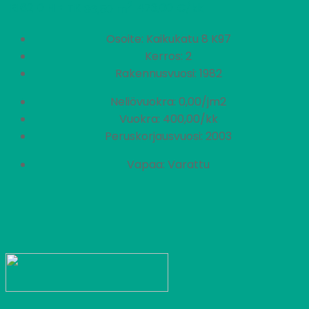
2
R162
0 H + TK
473,00 €/kk
36,50 m
Osoite: Kaikukatu 8 K97
Kerros: 2
Rakennusvuosi: 1982
Neliövuokra: 0,00/jm2
Vuokra: 400,00/kk
Peruskorjausvuosi: 2003
Vapaa: Varattu