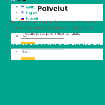
Suomi
Palvelut
Suomi
English
Pусский
Alueella sijaitsee kauppa, koulu, terveys- asema,
apteekki ja päiväkoti. Lähistöltä löytyy myös
sivukirjasto ja lähiliikunta-alue.
Tästä alueen asukastoimikunnan omille sivuille.