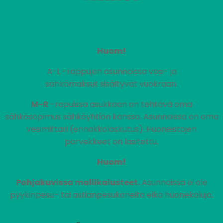
Vuokra sisältää nettiyhteyden, jonka nopeus on
100/10M.
Huom!
A-L -rappujen asunnoissa vesi- ja
sähkömaksut sisältyvät vuokraan.
M-R
-rapuissa asukkaan on tehtävä oma
sähkösopimus sähköyhtiön kanssa. Asunnoissa on oma
vesimittari (ennakkolaskutus). Huoneistojen
parvekkeet on lasitettu.
Huom!
Pohjakuvissa mallikalusteet.
Asunnoissa ei ole
pyykinpesu- tai astianpesukoneita eikä huonekaluja.