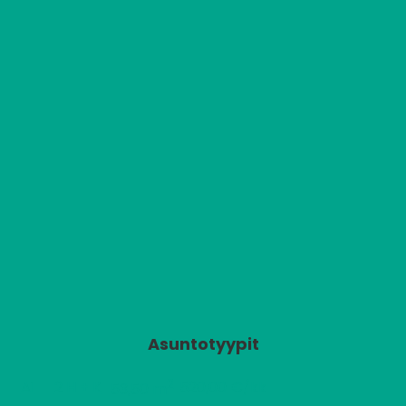
Asuntotyypit
2
A1
2 H + K
520,00 €/kk
53,50 m