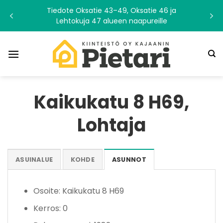
Skip
Tiedote Oksatie 43–49, Oksatie 46 ja
to
Lehtokuja 47 alueen naapureille
content
Kaikukatu 8 H69,
Lohtaja
ASUINALUE
KOHDE
ASUNNOT
Osoite: Kaikukatu 8 H69
Kerros: 0