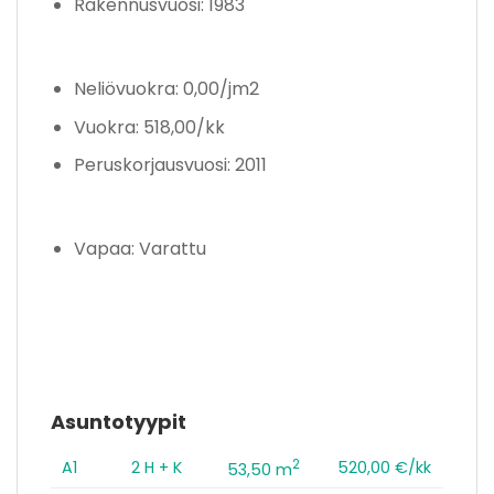
Rakennusvuosi: 1983
Neliövuokra: 0,00/jm2
Vuokra: 518,00/kk
Peruskorjausvuosi: 2011
Vapaa: Varattu
Asuntotyypit
2
A1
2 H + K
520,00 €/kk
53,50 m