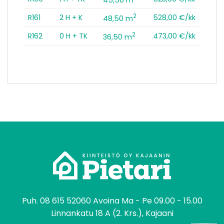
2
R161
2 H + K
528,00 €/kk
48,50 m
2
R162
0 H + TK
473,00 €/kk
36,50 m
tomo
Puh.
08 615 52060
Avoina Ma - Pe 09.00 - 15.00
Linnankatu 18 A (2. Krs.), Kajaani