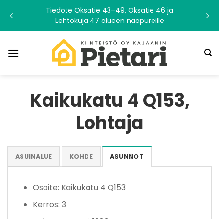
Skip
Tiedote Oksatie 43–49, Oksatie 46 ja
to
Lehtokuja 47 alueen naapureille
content
Kaikukatu 4 Q153,
Lohtaja
ASUINALUE
KOHDE
ASUNNOT
Osoite: Kaikukatu 4 Q153
Kerros: 3