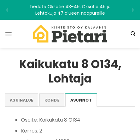
Skip
Tiedote Oksatie 43–49, Oksatie 46 ja
to
Lehtokuja 47 alueen naapureille
content
Kaikukatu 8 O134,
Lohtaja
ASUINALUE
KOHDE
ASUNNOT
Osoite: Kaikukatu 8 O134
Kerros: 2