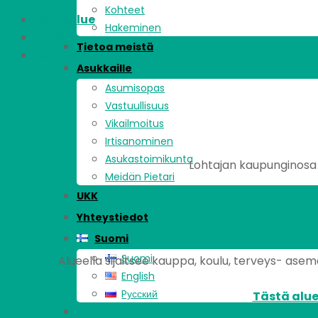
Kohteet
Asuinalue
Hakeminen
Kohde
Tietoa meistä
Asunnot
Asukkaille
Asumisopas
Vastuullisuus
Vikailmoitus
Irtisanominen
Asukastoimikunta
Lohtajan kaupunginosa s
Meidän Pietari
UKK
Yhteystiedot
Suomi
Suomi
Alueella sijaitsee kauppa, koulu, terveys- asema,
English
Pусский
Tästä alue