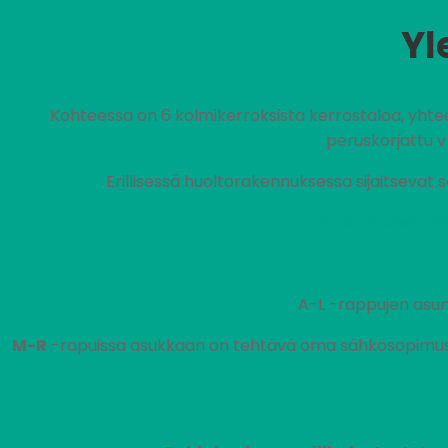
Yl
Kohteessa on 6 kolmikerroksista kerrostaloa, yhte
peruskorjattu v.
Erillisessä huoltorakennuksessa sijaitsevat 
Vuokra sisältä
A-L -rappujen asun
M-R
-rapuissa asukkaan on tehtävä oma sähkösopimus s