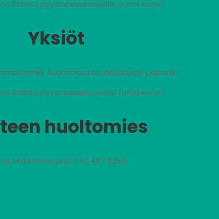
on liitäntä pyykinpesukoneelle (oma kone).
Yksiöt
stamattomia. Asunnoissa on jääkaappi-pakastin.
on liitäntä pyykinpesukoneelle (oma kone).
teen huoltomies
ne Mykkänen, puh. 040 487 2355