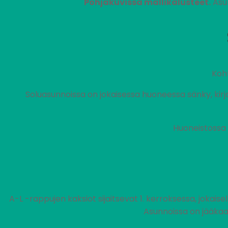
Pohjakuvissa mallikalusteet.
Asun
Koh
Soluasunnoissa on jokaisessa huoneessa sänky, kirjoit
Huoneistossa 
A-L -rappujen kaksiot sijaitsevat 1. kerroksessa, jokaise
Asunnoissa on jääkaa