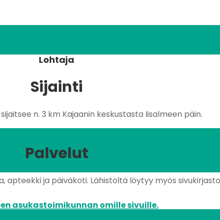
Lohtaja
Sijainti
ijaitsee n. 3 km Kajaanin keskustasta Iisalmeen päin.
Palvelut
 apteekki ja päiväkoti. Lähistöltä löytyy myös sivukirjasto 
en asukastoimikunnan omille sivuille.