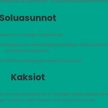
noissa ei ole pyykinpesu- tai astianpesukoneita eikä huo
Soluasunnot
teessa on 3-hengen soluasuntoja.
uspöytä, tuoli, vaatekaappi ja jääkaappi. Lisäksi solulla o
ruokapöytä tuoleineen.
on liitäntä pyykinpesukoneelle (oma kone).
Kaksiot
lla on oma pihaterassi. M-R -rappujen kaksiot sijaitsevat e
ppi-pakastin. Kaikki kaksiot ovat kalustamattomia.