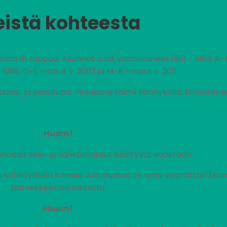
eistä kohteesta
ensä 18 rappua. Asunnot ovat valmistuneet 1981 - 1983. A
 1998, G-L -raput v. 2003 ja M-R -raput v. 2011.
sauna, ja pesutupa. Pesukone toimii kännykällä, koneellin
ä nettiyhteyden, jonka nopeus on 100/10M.
Huom!
noissa vesi- ja sähkömaksut sisältyvät vuokraan.
ähköyhtiön kanssa. Asunnoissa on oma vesimittari (enn
parvekkeet on lasitettu.
Huom!