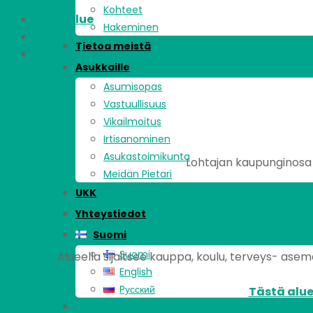
Kohteet
Asuinalue
Hakeminen
Kohde
Tietoa meistä
Asunnot
Asukkaille
Asumisopas
Vastuullisuus
Vikailmoitus
Irtisanominen
Asukastoimikunta
Lohtajan kaupunginosa s
Meidän Pietari
UKK
Yhteystiedot
Suomi
Suomi
Alueella sijaitsee kauppa, koulu, terveys- asema,
English
Pусский
Tästä alue