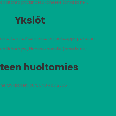
on liitäntä pyykinpesukoneelle (oma kone).
Yksiöt
stamattomia. Asunnoissa on jääkaappi-pakastin.
on liitäntä pyykinpesukoneelle (oma kone).
teen huoltomies
ne Mykkänen, puh. 040 487 2355