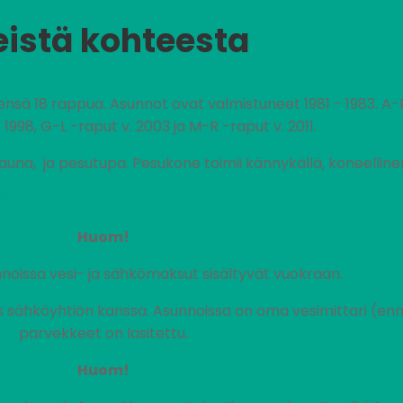
eistä kohteesta
ensä 18 rappua. Asunnot ovat valmistuneet 1981 - 1983. A
 1998, G-L -raput v. 2003 ja M-R -raput v. 2011.
sauna, ja pesutupa. Pesukone toimii kännykällä, koneellin
ä nettiyhteyden, jonka nopeus on 100/10M.
Huom!
noissa vesi- ja sähkömaksut sisältyvät vuokraan.
ähköyhtiön kanssa. Asunnoissa on oma vesimittari (enn
parvekkeet on lasitettu.
Huom!