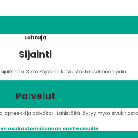
Lohtaja
Sijainti
ijaitsee n. 3 km Kajaanin keskustasta Iisalmeen päin.
Palvelut
 apteekki ja päiväkoti. Lähistöltä löytyy myös sivukirjasto 
en asukastoimikunnan omille sivuille.