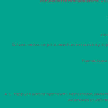
Pohjakuvissa mallikalusteet.
Asun
Koh
Soluasunnoissa on jokaisessa huoneessa sänky, kirjoit
Huoneistossa 
A-L -rappujen kaksiot sijaitsevat 1. kerroksessa, jokaise
Asunnoissa on jääkaa