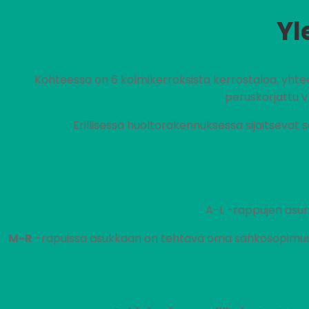
Yl
Kohteessa on 6 kolmikerroksista kerrostaloa, yhte
peruskorjattu v.
Erillisessä huoltorakennuksessa sijaitsevat 
Vuokra sisältä
A-L -rappujen asun
M-R
-rapuissa asukkaan on tehtävä oma sähkösopimus s