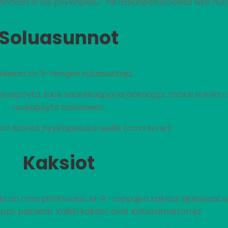
noissa ei ole pyykinpesu- tai astianpesukoneita eikä huo
Soluasunnot
teessa on 3-hengen soluasuntoja.
uspöytä, tuoli, vaatekaappi ja jääkaappi. Lisäksi solulla o
ruokapöytä tuoleineen.
on liitäntä pyykinpesukoneelle (oma kone).
Kaksiot
lla on oma pihaterassi. M-R -rappujen kaksiot sijaitsevat e
ppi-pakastin. Kaikki kaksiot ovat kalustamattomia.