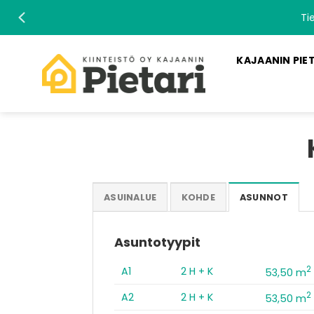
Skip
Ti
to
content
KAJAANIN PIE
ASUINALUE
KOHDE
ASUNNOT
Asuntotyypit
2
A1
2 H + K
53,50 m
2
A2
2 H + K
53,50 m