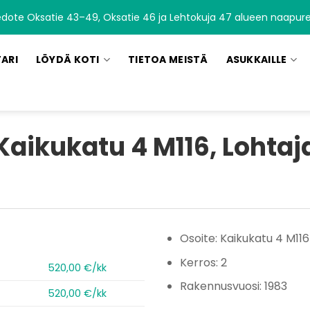
edote Oksatie 43–49, Oksatie 46 ja Lehtokuja 47 alueen naapurei
TARI
LÖYDÄ KOTI
TIETOA MEISTÄ
ASUKKAILLE
Kaikukatu 4 M116, Lohtaj
Osoite: Kaikukatu 4 M116
Kerros: 2
520,00 €/kk
Rakennusvuosi: 1983
520,00 €/kk