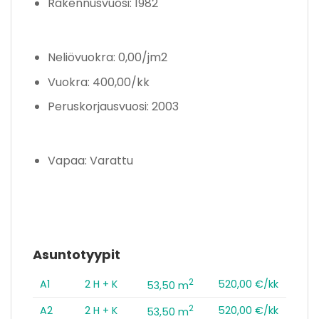
Rakennusvuosi: 1982
Neliövuokra: 0,00/jm2
Vuokra: 400,00/kk
Peruskorjausvuosi: 2003
Vapaa: Varattu
Asuntotyypit
2
A1
2 H + K
520,00 €/kk
53,50 m
2
A2
2 H + K
520,00 €/kk
53,50 m