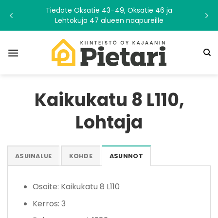
Skip
Tiedote Oksatie 43–49, Oksatie 46 ja
to
Lehtokuja 47 alueen naapureille
content
Kaikukatu 8 L110,
Lohtaja
ASUINALUE
KOHDE
ASUNNOT
Osoite: Kaikukatu 8 L110
Kerros: 3