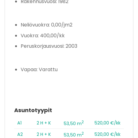
Rakennusvuosi: 1982
Neliövuokra: 0,00/jm2
Vuokra: 400,00/kk
Peruskorjausvuosi: 2003
Vapaa: Varattu
Asuntotyypit
2
A1
2 H + K
520,00 €/kk
53,50 m
2
A2
2 H + K
520,00 €/kk
53,50 m