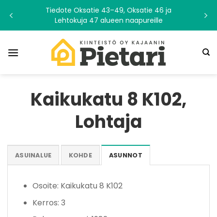
Skip
Tiedote Oksatie 43–49, Oksatie 46 ja
to
Lehtokuja 47 alueen naapureille
content
Kaikukatu 8 K102,
Lohtaja
ASUINALUE
KOHDE
ASUNNOT
Osoite: Kaikukatu 8 K102
Kerros: 3