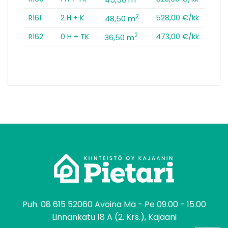
2
R161
2 H + K
528,00 €/kk
48,50 m
2
R162
0 H + TK
473,00 €/kk
36,50 m
tomo
Puh.
08 615 52060
Avoina Ma - Pe 09.00 - 15.00
Linnankatu 18 A (2. Krs.), Kajaani