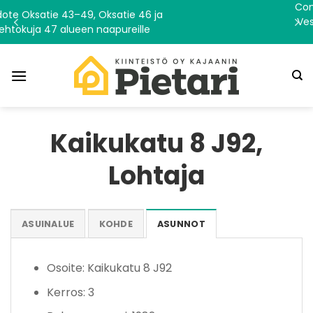
Skip
Concreate Urban Art Festival täyttää
Vesitorninmäen alueen taiteella 6. –
to
19.7.2026
content
Kaikukatu 8 J92,
Lohtaja
ASUINALUE
KOHDE
ASUNNOT
Osoite: Kaikukatu 8 J92
Kerros: 3