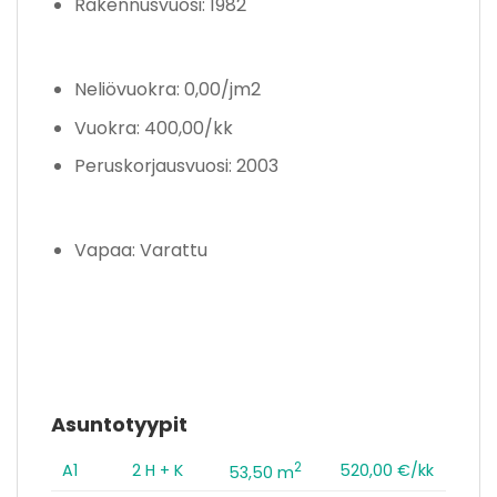
Rakennusvuosi: 1982
Neliövuokra: 0,00/jm2
Vuokra: 400,00/kk
Peruskorjausvuosi: 2003
Vapaa: Varattu
Asuntotyypit
2
A1
2 H + K
520,00 €/kk
53,50 m