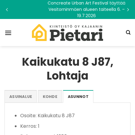
Skip
Concreate Urban Art Festival täyttää
Vesitorninmäen alueen taiteella 6. –
to
19.7.2026
content
Kaikukatu 8 J87,
Lohtaja
ASUINALUE
KOHDE
ASUNNOT
Osoite: Kaikukatu 8 J87
Kerros: 1