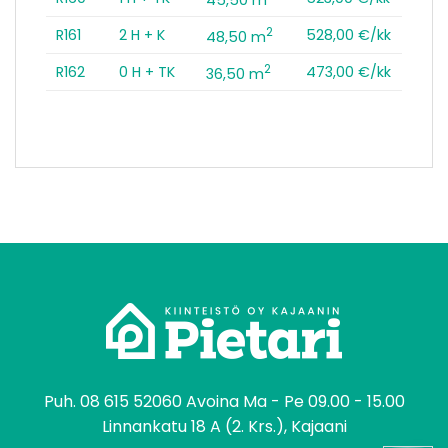
2
R161
2 H + K
528,00 €/kk
48,50 m
2
R162
0 H + TK
473,00 €/kk
36,50 m
tomo
Puh.
08 615 52060
Avoina Ma - Pe 09.00 - 15.00
Linnankatu 18 A (2. Krs.), Kajaani