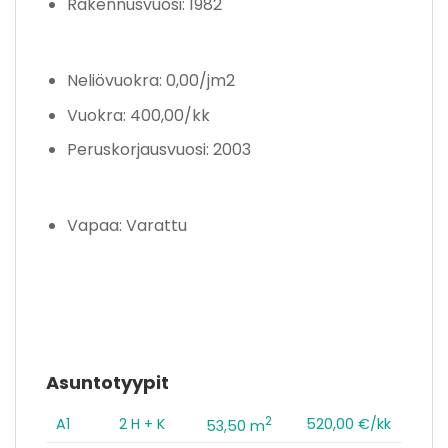
Rakennusvuosi: 1982
Neliövuokra: 0,00/jm2
Vuokra: 400,00/kk
Peruskorjausvuosi: 2003
Vapaa: Varattu
Asuntotyypit
2
A1
2 H + K
520,00 €/kk
53,50 m