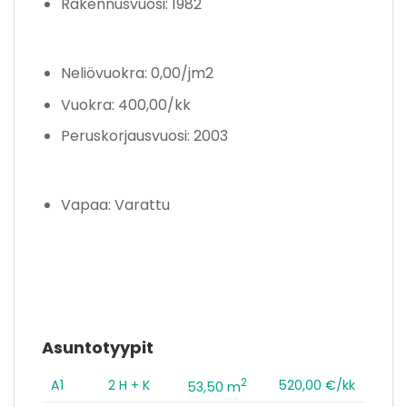
Rakennusvuosi: 1982
Neliövuokra: 0,00/jm2
Vuokra: 400,00/kk
Peruskorjausvuosi: 2003
Vapaa: Varattu
Asuntotyypit
2
A1
2 H + K
520,00 €/kk
53,50 m