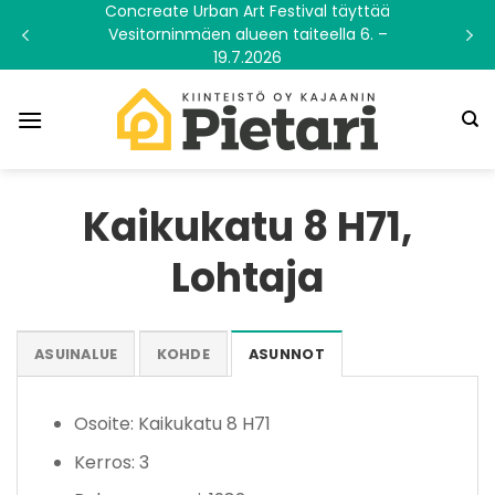
Skip
Concreate Urban Art Festival täyttää
Vesitorninmäen alueen taiteella 6. –
to
19.7.2026
content
Kaikukatu 8 H71,
Lohtaja
ASUINALUE
KOHDE
ASUNNOT
Osoite: Kaikukatu 8 H71
Kerros: 3