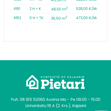
2
R161
2 H + K
528,00 €/kk
48,50 m
2
R162
0 H + TK
473,00 €/kk
36,50 m
tomo
Puh.
08 615 52060
Avoina Ma - Pe 09.00 - 15.00
Linnankatu 18 A (2. Krs.), Kajaani