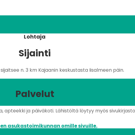
Lohtaja
Sijainti
ijaitsee n. 3 km Kajaanin keskustasta Iisalmeen päin.
Palvelut
 apteekki ja päiväkoti. Lähistöltä löytyy myös sivukirjasto 
en asukastoimikunnan omille sivuille.