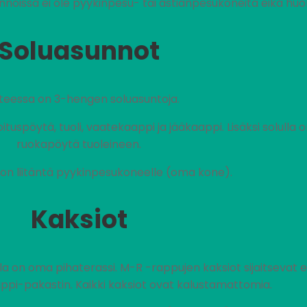
noissa ei ole pyykinpesu- tai astianpesukoneita eikä huo
Soluasunnot
teessa on 3-hengen soluasuntoja.
uspöytä, tuoli, vaatekaappi ja jääkaappi. Lisäksi solulla o
ruokapöytä tuoleineen.
on liitäntä pyykinpesukoneelle (oma kone).
Kaksiot
lla on oma pihaterassi. M-R -rappujen kaksiot sijaitsevat e
ppi-pakastin. Kaikki kaksiot ovat kalustamattomia.