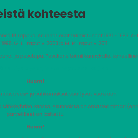
eistä kohteesta
ensä 18 rappua. Asunnot ovat valmistuneet 1981 - 1983. A
 1998, G-L -raput v. 2003 ja M-R -raput v. 2011.
sauna, ja pesutupa. Pesukone toimii kännykällä, koneellin
ä nettiyhteyden, jonka nopeus on 100/10M.
Huom!
noissa vesi- ja sähkömaksut sisältyvät vuokraan.
ähköyhtiön kanssa. Asunnoissa on oma vesimittari (enn
parvekkeet on lasitettu.
Huom!