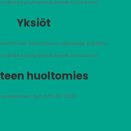
on liitäntä pyykinpesukoneelle (oma kone).
Yksiöt
stamattomia. Asunnoissa on jääkaappi-pakastin.
on liitäntä pyykinpesukoneelle (oma kone).
teen huoltomies
ne Mykkänen, puh. 040 487 2355