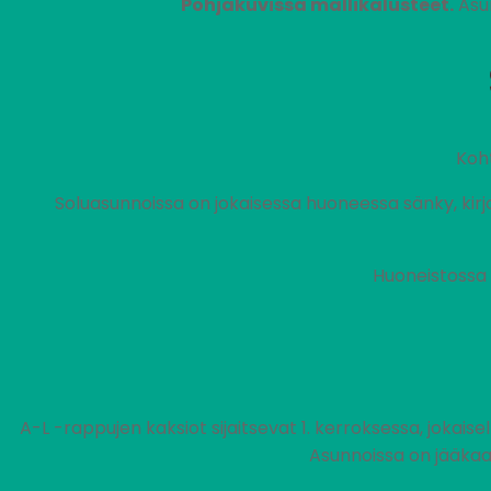
Pohjakuvissa mallikalusteet.
Asun
Koh
Soluasunnoissa on jokaisessa huoneessa sänky, kirjoit
Huoneistossa 
A-L -rappujen kaksiot sijaitsevat 1. kerroksessa, jokaise
Asunnoissa on jääkaa