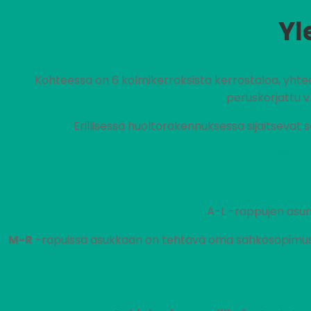
Yl
Kohteessa on 6 kolmikerroksista kerrostaloa, yhte
peruskorjattu v.
Erillisessä huoltorakennuksessa sijaitsevat 
Vuokra sisältä
A-L -rappujen asun
M-R
-rapuissa asukkaan on tehtävä oma sähkösopimus s