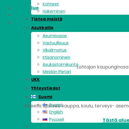
Kohteet
Asuinalue
Hakeminen
Kohde
Tietoa meistä
Asunnot
Asukkaille
Asumisopas
Vastuullisuus
Vikailmoitus
Irtisanominen
Asukastoimikunta
Lohtajan kaupunginosa s
Meidän Pietari
UKK
Yhteystiedot
Suomi
Suomi
Alueella sijaitsee kauppa, koulu, terveys- asema,
English
Pусский
Tästä alue