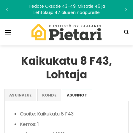
Skip
Tiedote Oksatie 43–49, Oksatie 46 ja
to
Lehtokuja 47 alueen naapureille
content
Kaikukatu 8 F43,
Lohtaja
ASUINALUE
KOHDE
ASUNNOT
Osoite: Kaikukatu 8 F43
Kerros: 1