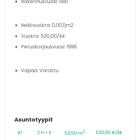
Rakennusvuosi: 1981
Neliövuokra: 0,00/jm2
Vuokra: 520,00/kk
Peruskorjausvuosi: 1998
Vapaa: Varattu
Asuntotyypit
2
A1
2 H + K
520,00 €/kk
53,50 m