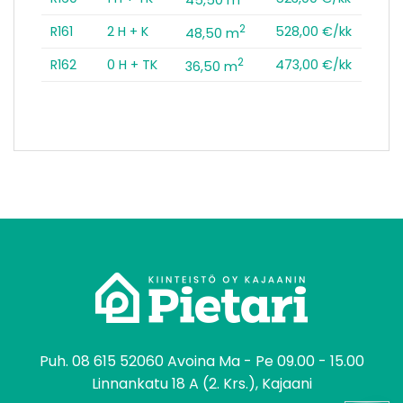
2
R161
2 H + K
528,00 €/kk
48,50 m
2
R162
0 H + TK
473,00 €/kk
36,50 m
tomo
Puh.
08 615 52060
Avoina Ma - Pe 09.00 - 15.00
Linnankatu 18 A (2. Krs.), Kajaani