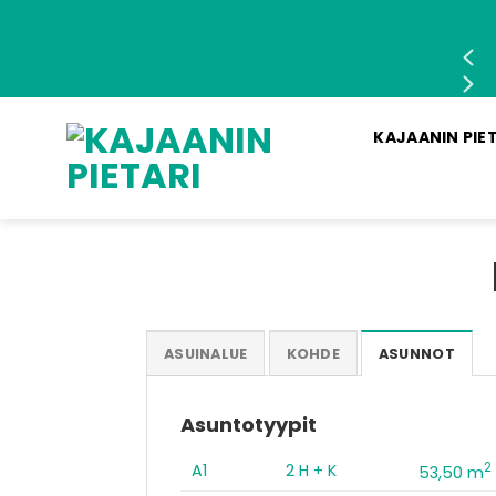
Skip
to
content
KAJAANIN PIE
ASUINALUE
KOHDE
ASUNNOT
Asuntotyypit
2
A1
2 H + K
53,50 m