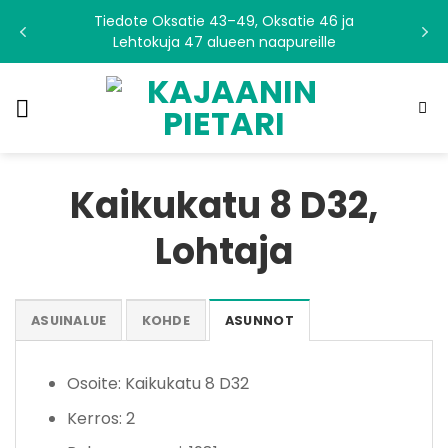
Skip
Tiedote Oksatie 43–49, Oksatie 46 ja
to
Lehtokuja 47 alueen naapureille
content
Kaikukatu 8 D32,
Lohtaja
ASUINALUE
KOHDE
ASUNNOT
Osoite: Kaikukatu 8 D32
Kerros: 2