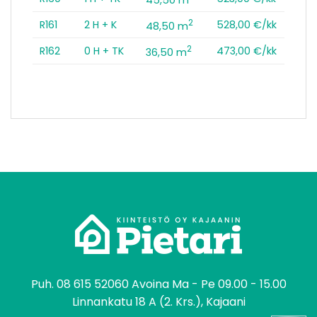
2
R161
2 H + K
528,00 €/kk
48,50 m
2
R162
0 H + TK
473,00 €/kk
36,50 m
tomo
Puh.
08 615 52060
Avoina Ma - Pe 09.00 - 15.00
Linnankatu 18 A (2. Krs.), Kajaani