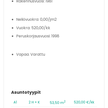
Rakennusvuosi: 1981
Neliövuokra: 0,00/jm2
Vuokra: 520,00/kk
Peruskorjausvuosi: 1998
Vapaa: Varattu
Asuntotyypit
2
A1
2 H + K
520,00 €/kk
53,50 m