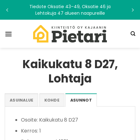
Skip
Tiedote Oksatie 43–49, Oksatie 46 ja
to
Lehtokuja 47 alueen naapureille
content
Kaikukatu 8 D27,
Lohtaja
ASUINALUE
KOHDE
ASUNNOT
Osoite: Kaikukatu 8 D27
Kerros: 1