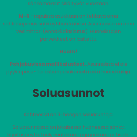
sähkömaksut sisältyvät vuokraan.
M-R
-rapuissa asukkaan on tehtävä oma
sähkösopimus sähköyhtiön kanssa. Asunnoissa on oma
vesimittari (ennakkolaskutus). Huoneistojen
parvekkeet on lasitettu.
Huom!
Pohjakuvissa mallikalusteet.
Asunnoissa ei ole
pyykinpesu- tai astianpesukoneita eikä huonekaluja.
Soluasunnot
Kohteessa on 3-hengen soluasuntoja.
Soluasunnoissa on jokaisessa huoneessa sänky,
kirjoituspöytä, tuoli, vaatekaappi ja jääkaappi. Lisäksi