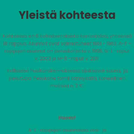
Yleistä kohteesta
Kohteessa on 6 kolmikerroksista kerrostaloa, yhteensä
18 rappua. Asunnot ovat valmistuneet 1981 - 1983. A-F -
rappujen asunnot on peruskorjattu v. 1998, G-L -raput
v. 2003 ja M-R -raput v. 2011.
Erillisessä huoltorakennuksessa sijaitsevat sauna, ja
pesutupa. Pesukone toimii kännykällä, koneellinen
maksaa n. 2 €.
Vuokra sisältää nettiyhteyden, jonka nopeus on
100/10M.
Huom!
A-L -rappujen asunnoissa vesi- ja