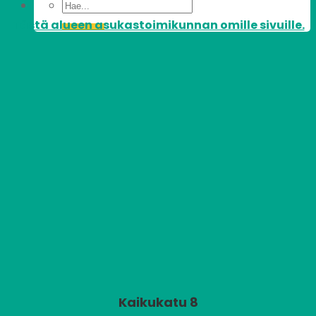
Tästä alueen asukastoimikunnan omille sivuille.
Kaikukatu 8