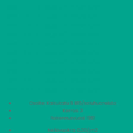
2
Q152
1 H + TK
475,00 €/kk
36,00 m
2
Q153
1 H + TK
518,00 €/kk
42,50 m
2
R154
1 H + K
480,00 €/kk
36,50 m
2
R155
2 H + K
528,00 €/kk
48,50 m
2
R156
0 H + TK
473,00 €/kk
36,50 m
2
R158
2 H + K
528,00 €/kk
48,50 m
2
R159
0 H + TK
473,00 €/kk
36,50 m
2
R160
1 H + TK
523,00 €/kk
45,50 m
2
R161
2 H + K
528,00 €/kk
48,50 m
2
R162
0 H + TK
473,00 €/kk
36,50 m
Osoite: Kaikukatu 8 B15/soluhuoneisto
Kerros: 3
Rakennusvuosi: 1981
Neliövuokra: 0,00/jm2