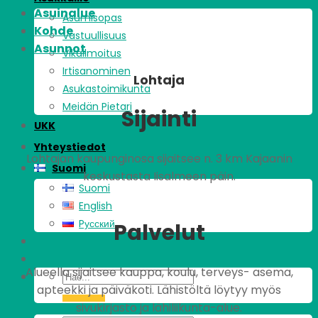
Asuinalue
Asumisopas
Kohde
Vastuullisuus
Asunnot
Vikailmoitus
Irtisanominen
Lohtaja
Asukastoimikunta
Meidän Pietari
Sijainti
UKK
Yhteystiedot
Lohtajan kaupunginosa sijaitsee n. 3 km Kajaanin
Suomi
keskustasta Iisalmeen päin.
Suomi
English
Pусский
Palvelut
Alueella sijaitsee kauppa, koulu, terveys- asema,
apteekki ja päiväkoti. Lähistöltä löytyy myös
sivukirjasto ja lähiliikunta-alue.