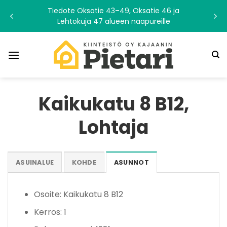
Skip
Tiedote Oksatie 43–49, Oksatie 46 ja
to
Lehtokuja 47 alueen naapureille
content
Kaikukatu 8 B12,
Lohtaja
ASUINALUE
KOHDE
ASUNNOT
Osoite: Kaikukatu 8 B12
Kerros: 1