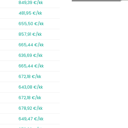
849,39 €/kk
481,95 €/kk
655,50 €/kk
857,91 €/kk
665,44 €/kk
636,69 €/kk
665,44 €/kk
672,18 €/kk
643,08 €/kk
672,18 €/kk
678,92 €/kk
649,47 €/kk