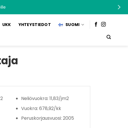
UKK
YHTEYSTIEDOT
SUOMI
taja
 2
Neliövuokra: 11,83/jm2
Vuokra: 678,92/kk
Peruskorjausvuosi: 2005