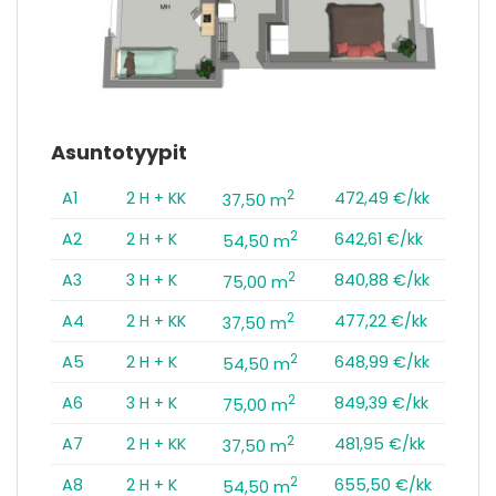
Asuntotyypit
2
A1
2 H + KK
472,49 €/kk
37,50 m
2
A2
2 H + K
642,61 €/kk
54,50 m
2
A3
3 H + K
840,88 €/kk
75,00 m
2
A4
2 H + KK
477,22 €/kk
37,50 m
2
A5
2 H + K
648,99 €/kk
54,50 m
2
A6
3 H + K
849,39 €/kk
75,00 m
2
A7
2 H + KK
481,95 €/kk
37,50 m
2
A8
2 H + K
655,50 €/kk
54,50 m