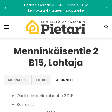
Skip
Tiedote Oksatie 43–49, Oksatie 46 ja
to
Lehtokuja 47 alueen naapureille
content
Menninkäisentie 2
B15, Lohtaja
ASUINALUE
KOHDE
ASUNNOT
Osoite: Menninkäisentie 2 B15
Kerros: 2