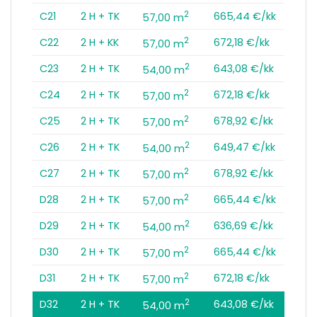
2
C21
2 H + TK
665,44 €/kk
57,00 m
2
C22
2 H + KK
672,18 €/kk
57,00 m
2
C23
2 H + TK
643,08 €/kk
54,00 m
2
C24
2 H + TK
672,18 €/kk
57,00 m
2
C25
2 H + TK
678,92 €/kk
57,00 m
2
C26
2 H + TK
649,47 €/kk
54,00 m
2
C27
2 H + TK
678,92 €/kk
57,00 m
2
D28
2 H + TK
665,44 €/kk
57,00 m
2
D29
2 H + TK
636,69 €/kk
54,00 m
2
D30
2 H + TK
665,44 €/kk
57,00 m
2
D31
2 H + TK
672,18 €/kk
57,00 m
2
D32
2 H + TK
643,08 €/kk
54,00 m