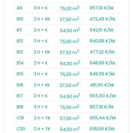
2
A9
3 H + K
857,91 €/kk
75,00 m
2
B10
2 H + KK
472,49 €/kk
37,50 m
2
B11
2 H + K
642,61 €/kk
54,50 m
2
B12
3 H + K
840,88 €/kk
75,00 m
2
B13
2 H + KK
477,22 €/kk
37,50 m
2
B14
2 H + K
648,99 €/kk
54,50 m
2
B15
3 H + K
849,39 €/kk
75,00 m
2
B16
2 H + KK
481,95 €/kk
37,50 m
2
B17
2 H + K
655,50 €/kk
54,50 m
2
B18
3 H + K
857,91 €/kk
75,00 m
2
C19
2 H + TK
665,44 €/kk
57,00 m
2
C20
2 H + TK
636,69 €/kk
54,00 m