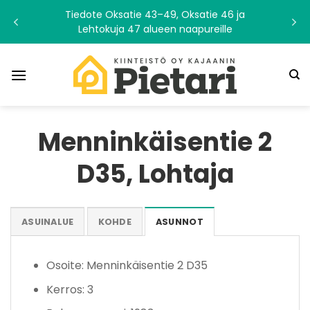
Skip
Tiedote Oksatie 43–49, Oksatie 46 ja
to
Lehtokuja 47 alueen naapureille
content
Menninkäisentie 2
D35, Lohtaja
ASUINALUE
KOHDE
ASUNNOT
Osoite: Menninkäisentie 2 D35
Kerros: 3