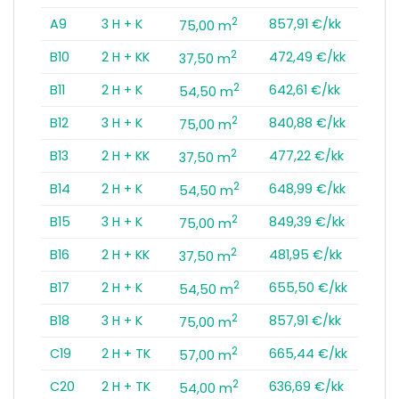
2
A9
3 H + K
857,91 €/kk
75,00 m
2
B10
2 H + KK
472,49 €/kk
37,50 m
2
B11
2 H + K
642,61 €/kk
54,50 m
2
B12
3 H + K
840,88 €/kk
75,00 m
2
B13
2 H + KK
477,22 €/kk
37,50 m
2
B14
2 H + K
648,99 €/kk
54,50 m
2
B15
3 H + K
849,39 €/kk
75,00 m
2
B16
2 H + KK
481,95 €/kk
37,50 m
2
B17
2 H + K
655,50 €/kk
54,50 m
2
B18
3 H + K
857,91 €/kk
75,00 m
2
C19
2 H + TK
665,44 €/kk
57,00 m
2
C20
2 H + TK
636,69 €/kk
54,00 m