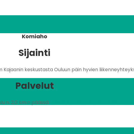
Komiaho
Sijainti
m Kajaanin keskustasta Ouluun päin hyvien liikenneyhteyk
Palvelut
lu n. 2,0 km:n päässä.
Tästä alueen asukastoimikunnan 