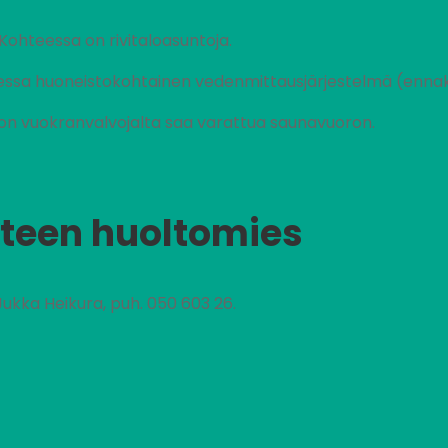
Kohteessa on rivitaloasuntoja.
essa huoneistokohtainen vedenmittausjärjestelmä (ennak
ohon vuokranvalvojalta saa varattua saunavuoron.
teen huoltomies
Jukka Heikura, puh. 050 603 26.