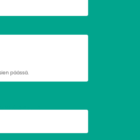
sien päässä.
omille sivuille.