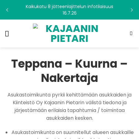
Skip
Kaikukatu 8 jätteenlajittelun infotilaisuus
to
16.7.26
content
Teppana – Kuurna –
Nakertaja
Asukastoimikunta pyrkii kehittämään asukkaiden ja
Kiinteistö Oy Kajaanin Pietarin välistä tiedona ja
järjestämään erilaisia tapahtumia / toimintaa
asukkaiden kesken.
Asukastoimikunta on suunnitellut alueen asukkaille