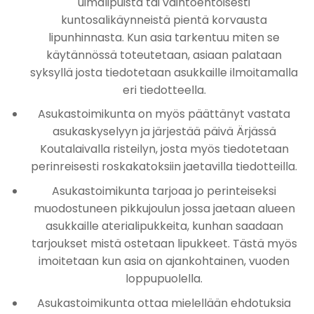
uimalipuista tai vaihtoehtoisesti
kuntosalikäynneistä pientä korvausta
lipunhinnasta. Kun asia tarkentuu miten se
käytännössä toteutetaan, asiaan palataan
syksyllä josta tiedotetaan asukkaille ilmoitamalla
eri tiedotteella.
Asukastoimikunta on myös päättänyt vastata
asukaskyselyyn ja järjestää päivä Ärjässä
Koutalaivalla risteilyn, josta myös tiedotetaan
perinreisesti roskakatoksiin jaetavilla tiedotteilla.
Asukastoimikunta tarjoaa jo perinteiseksi
muodostuneen pikkujoulun jossa jaetaan alueen
asukkaille aterialipukkeita, kunhan saadaan
tarjoukset mistä ostetaan lipukkeet. Tästä myös
imoitetaan kun asia on ajankohtainen, vuoden
loppupuolella.
Asukastoimikunta ottaa mielellään ehdotuksia