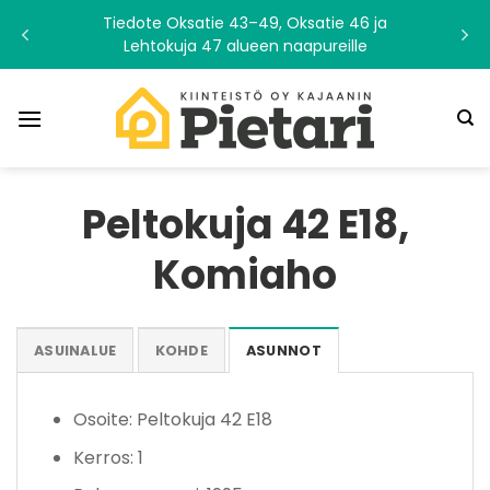
Skip
Tiedote Oksatie 43–49, Oksatie 46 ja
to
Lehtokuja 47 alueen naapureille
content
Peltokuja 42 E18,
Komiaho
ASUINALUE
KOHDE
ASUNNOT
Osoite: Peltokuja 42 E18
Kerros: 1