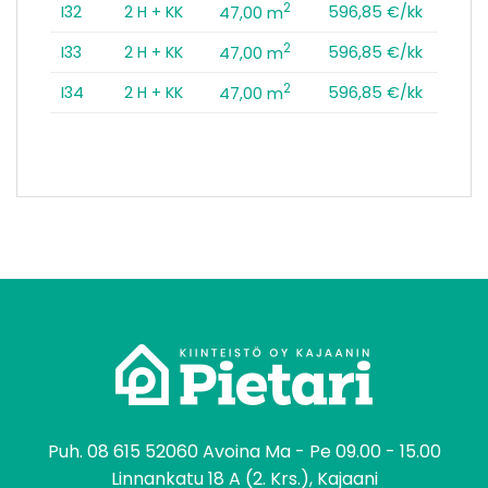
2
I32
2 H + KK
596,85 €/kk
47,00 m
2
I33
2 H + KK
596,85 €/kk
47,00 m
2
I34
2 H + KK
596,85 €/kk
47,00 m
tomo
Puh.
08 615 52060
Avoina Ma - Pe 09.00 - 15.00
Linnankatu 18 A (2. Krs.), Kajaani