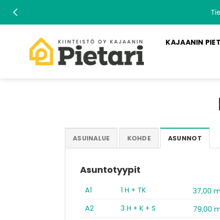
Skip
Ti
to
content
KAJAANIN PIE
ASUINALUE
KOHDE
ASUNNOT
Asuntotyypit
A1
1 H + TK
37,00 
A2
3 H + K + S
79,00 