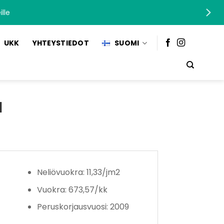
lle
UKK
YHTEYSTIEDOT
SUOMI
a
Neliövuokra: 11,33/jm2
Vuokra: 673,57/kk
Peruskorjausvuosi: 2009