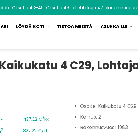
edote Oksatie 43–49, Oksatie 46 ja Lehtokuja 47 alueen naapurei
TARI
LÖYDÄ KOTI
TIETOA MEISTÄ
ASUKKAILLE
Kaikukatu 4 C29, Lohtaj
Osoite: Kaikukatu 4 C29
Kerros: 2
2
437,22 €/kk
m
Rakennusvuosi: 1983
2
822,22 €/kk
m