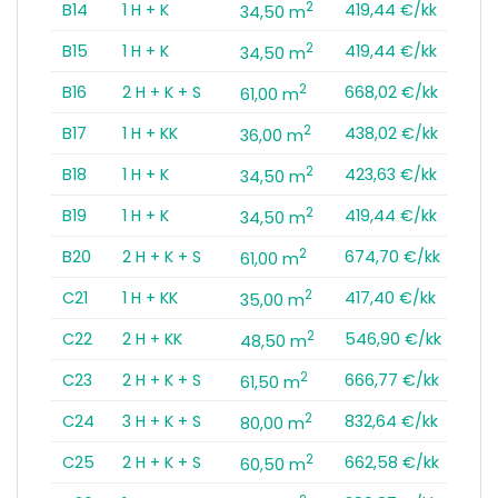
2
B14
1 H + K
419,44 €/kk
34,50 m
2
B15
1 H + K
419,44 €/kk
34,50 m
2
B16
2 H + K + S
668,02 €/kk
61,00 m
2
B17
1 H + KK
438,02 €/kk
36,00 m
2
B18
1 H + K
423,63 €/kk
34,50 m
2
B19
1 H + K
419,44 €/kk
34,50 m
2
B20
2 H + K + S
674,70 €/kk
61,00 m
2
C21
1 H + KK
417,40 €/kk
35,00 m
2
C22
2 H + KK
546,90 €/kk
48,50 m
2
C23
2 H + K + S
666,77 €/kk
61,50 m
2
C24
3 H + K + S
832,64 €/kk
80,00 m
2
C25
2 H + K + S
662,58 €/kk
60,50 m