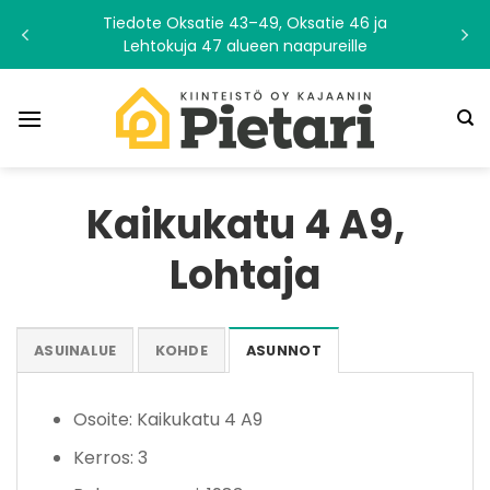
Skip
Tiedote Oksatie 43–49, Oksatie 46 ja
to
Lehtokuja 47 alueen naapureille
content
Kaikukatu 4 A9,
Lohtaja
ASUINALUE
KOHDE
ASUNNOT
Osoite: Kaikukatu 4 A9
Kerros: 3