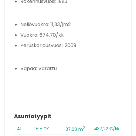
Rakennusvuosi: 1983
Neliövuokra: 11,33/jm2
Vuokra: 674,70/kk
Peruskorjausvuosi: 2009
Vapaa: Varattu
Asuntotyypit
2
A1
1 H + TK
437,22 €/kk
37,00 m