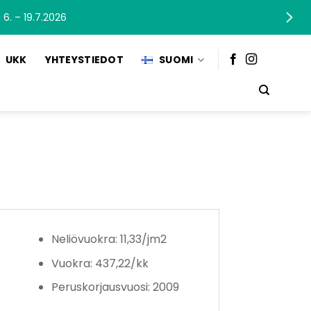
 19.7.2026
UKK
YHTEYSTIEDOT
SUOMI
Neliövuokra: 11,33/jm2
Vuokra: 437,22/kk
Peruskorjausvuosi: 2009