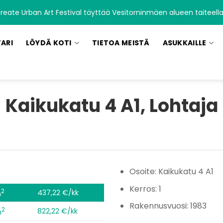
 Urban Art Festival täyttää Vesitorninmäen alueen taiteella 6. –
TARI
LÖYDÄ KOTI
TIETOA MEISTÄ
ASUKKAILLE
Kaikukatu 4 A1, Lohtaja
Osoite: Kaikukatu 4 A1
Kerros: 1
2
437,22 €/kk
m
Rakennusvuosi: 1983
2
822,22 €/kk
m