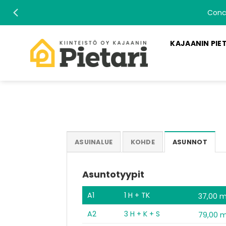
Skip
Concreate
to
content
KAJAANIN PIE
ASUINALUE
KOHDE
ASUNNOT
Asuntotyypit
A1
1 H + TK
37,00 
A2
3 H + K + S
79,00 