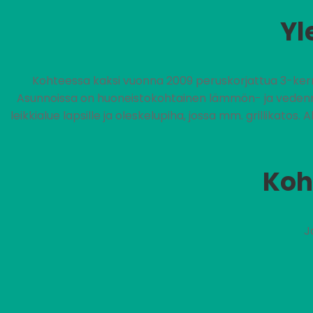
Yl
Kohteessa kaksi vuonna 2009 peruskorjattua 3-kerro
Asunnoissa on huoneistokohtainen lämmön- ja vedenmitt
leikkialue lapsille ja oleskelupiha, jossa mm. grillikatos
Koh
J