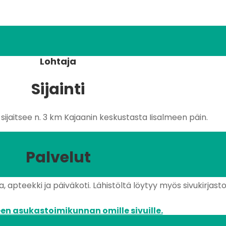
Lohtaja
Sijainti
ijaitsee n. 3 km Kajaanin keskustasta Iisalmeen päin.
Palvelut
 apteekki ja päiväkoti. Lähistöltä löytyy myös sivukirjasto 
en asukastoimikunnan omille sivuille.