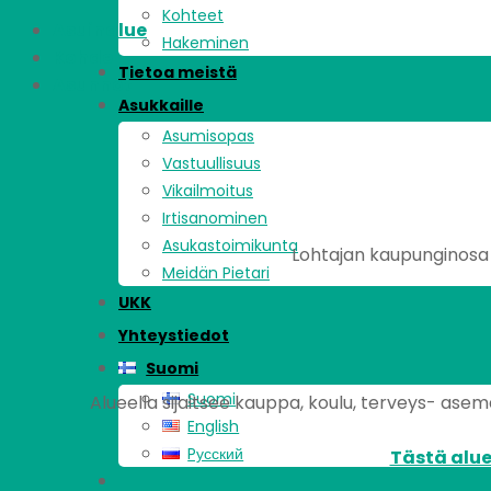
Kohteet
Asuinalue
Hakeminen
Kohde
Tietoa meistä
Asunnot
Asukkaille
Asumisopas
Vastuullisuus
Vikailmoitus
Irtisanominen
Asukastoimikunta
Lohtajan kaupunginosa s
Meidän Pietari
UKK
Yhteystiedot
Suomi
Suomi
Alueella sijaitsee kauppa, koulu, terveys- asema,
English
Pусский
Tästä alue