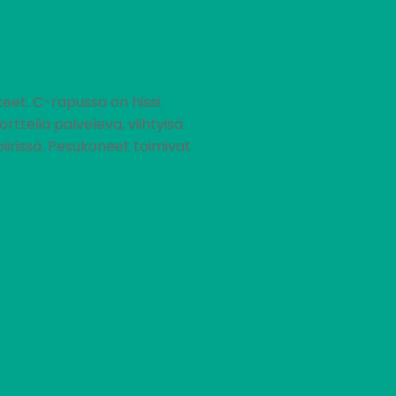
eet. C-rapussa on hissi.
telia palveleva, viihtyisä
apiirissä. Pesukoneet toimivat