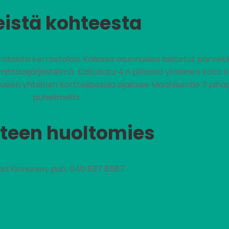
eistä kohteesta
ksista kerrostaloa. Kaikissa asunnoissa lasitetut parvekk
ausjärjestelmä. Kaikukatu 4:n pihassa yhteinen koko kort
. Alueen yhteinen korttelipesula sijaitsee Maahisentie 3 pih
puhelimella.
teen huoltomies
ari Kinnunen, puh. 040 837 6587