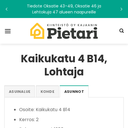
Skip
Tiedote Oksatie 43–49, Oksatie 46 ja
to
Lehtokuja 47 alueen naapureille
content
Kaikukatu 4 B14,
Lohtaja
ASUINALUE
KOHDE
ASUNNOT
Osoite: Kaikukatu 4 B14
Kerros: 2