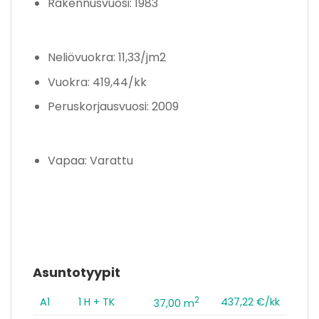
Rakennusvuosi: 1983
Neliövuokra: 11,33/jm2
Vuokra: 419,44/kk
Peruskorjausvuosi: 2009
Vapaa: Varattu
Asuntotyypit
2
A1
1 H + TK
437,22 €/kk
37,00 m