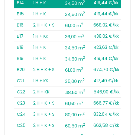
2
B14
1 H + K
419,44 €/kk
34,50 m
2
B15
1 H + K
419,44 €/kk
34,50 m
2
B16
2 H + K + S
668,02 €/kk
61,00 m
2
B17
1 H + KK
438,02 €/kk
36,00 m
2
B18
1 H + K
423,63 €/kk
34,50 m
2
B19
1 H + K
419,44 €/kk
34,50 m
2
B20
2 H + K + S
674,70 €/kk
61,00 m
2
C21
1 H + KK
417,40 €/kk
35,00 m
2
C22
2 H + KK
546,90 €/kk
48,50 m
2
C23
2 H + K + S
666,77 €/kk
61,50 m
2
C24
3 H + K + S
832,64 €/kk
80,00 m
2
C25
2 H + K + S
662,58 €/kk
60,50 m