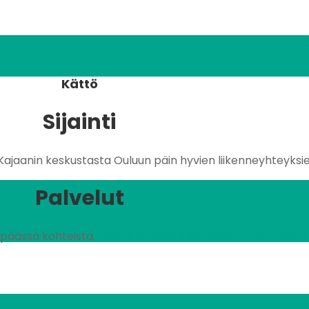
Kättö
Sijainti
Kajaanin keskustasta Ouluun päin hyvien liikenneyhteyksi
Palvelut
n päässä kohteista.
Tästä alueen asukastoimikunnan omi