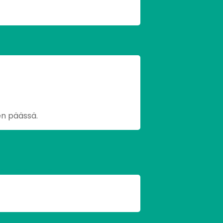
en päässä.
lle sivuille.