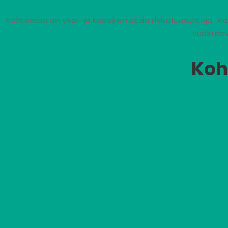
Kohteessa on yksi- ja kaksikerroksia rivitaloasuntoja . K
vuokranv
Koh