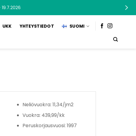
 19.7.2026
UKK
YHTEYSTIEDOT
SUOMI
Neliövuokra: 11,34/jm2
Vuokra: 439,99/kk
Peruskorjausvuosi: 1997