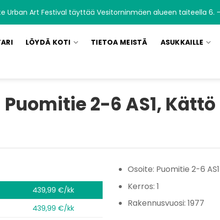
 Urban Art Festival täyttää Vesitorninmäen alueen taiteella 6. –
TARI
LÖYDÄ KOTI
TIETOA MEISTÄ
ASUKKAILLE
Puomitie 2-6 AS1, Kättö
Osoite: Puomitie 2-6 AS1
Kerros: 1
439,99 €/kk
Rakennusvuosi: 1977
439,99 €/kk