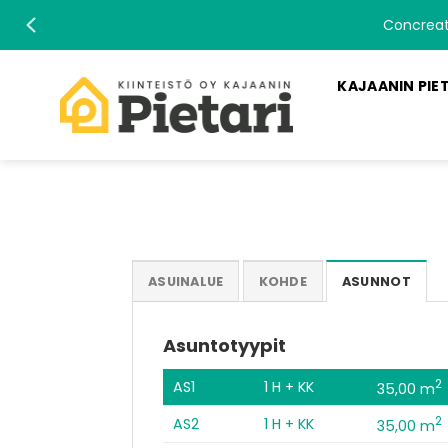
Skip
Concreate
to
content
KAJAANIN PIE
ASUINALUE
KOHDE
ASUNNOT
Asuntotyypit
2
AS1
1 H + KK
35,00 m
2
AS2
1 H + KK
35,00 m