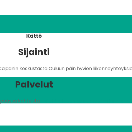
Kättö
Sijainti
Kajaanin keskustasta Ouluun päin hyvien liikenneyhteyksi
Palvelut
n päässä kohteista.
Tästä alueen asukastoimikunnan omi