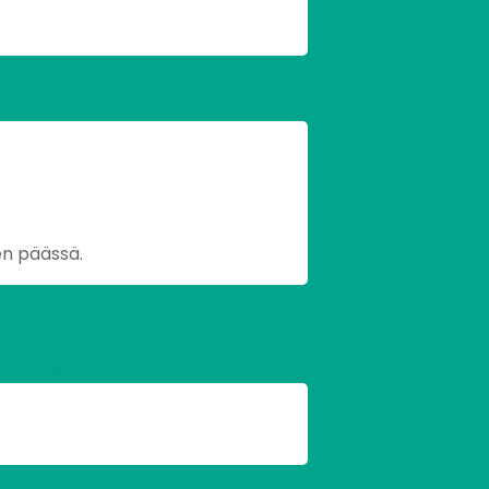
en päässä.
lle sivuille.