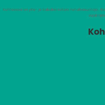
Kohteessa on yksi- ja kaksikerroksia rivitaloasuntoja . K
vuokranv
Koh