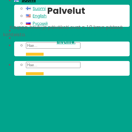
Suomi
Palvelut
Suomi
English
Pусский
Kauppa, koulu ja päiväkoti ovat n. 1,0 km:n päässä
kohteista.
Tästä alueen asukastoimikunnan omille
sivuille.