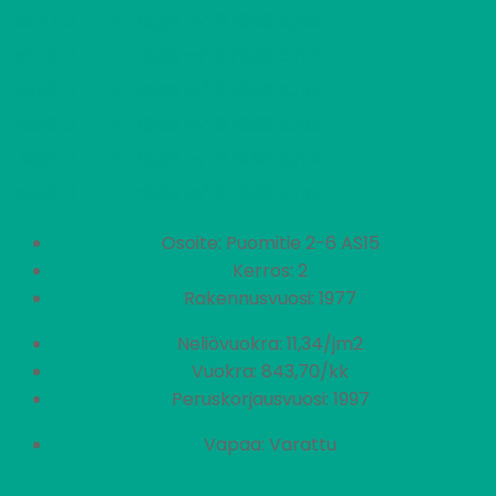
2
AS47
3 H + K
879,98 €/kk
79,00 m
2
AS48
3 H + K
879,98 €/kk
79,00 m
2
AS49
3 H + K
879,98 €/kk
79,00 m
2
AS50
3 H + K
879,98 €/kk
79,00 m
2
AS51
3 H + K
879,98 €/kk
79,00 m
2
AS52
3 H + K
879,98 €/kk
79,00 m
Osoite: Puomitie 2-6 AS15
Kerros: 2
Rakennusvuosi: 1977
Neliövuokra: 11,34/jm2
Vuokra: 843,70/kk
Peruskorjausvuosi: 1997
Vapaa: Varattu